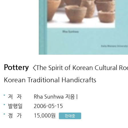
Pottery
<The Spirit of Korean Cultural Ro
Korean Traditional Handicrafts
저
자
Rha Sunhwa 지음 |
발행일
2006-05-15
정
가
15,000원
판매중