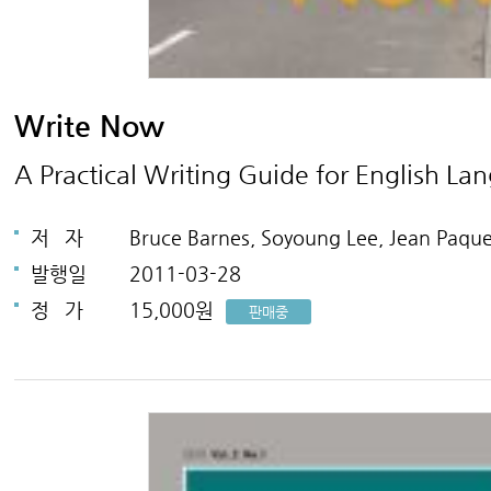
Write Now
A Practical Writing Guide for English L
저
자
Bruce Barnes, Soyoung Lee, Jean Paqu
발행일
2011-03-28
정
가
15,000원
판매중