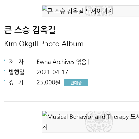
큰 스승 김옥길
Kim Okgill Photo Album
저
자
Ewha Archives 엮음 |
발행일
2021-04-17
정
가
25,000원
판매중