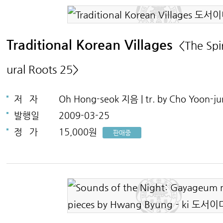
Traditional Korean Villages
<The Spi
ural Roots 25>
저
자
Oh Hong-seok 지음 | tr. by Cho Yoon-
발행일
2009-03-25
정
가
15,000원
판매중