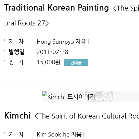
Traditional Korean Painting
<The Spi
ural Roots 27>
저
자
Hong Sun-pyo 지음 |
발행일
2011-02-28
정
가
15,000원
판매중
Kimchi
<The Spirit of Korean Cultural Ro
저
자
Kim Sook-he 지음 |