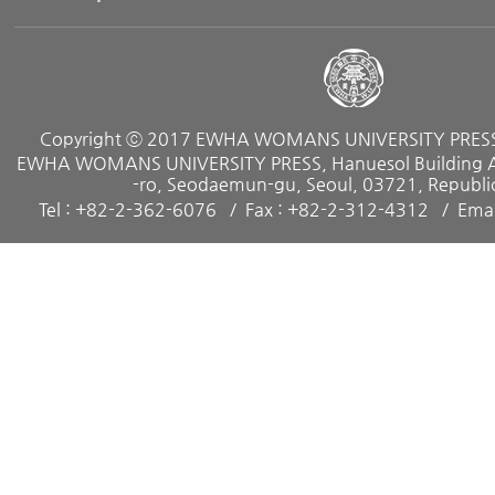
Copyright ⓒ 2017 EWHA WOMANS UNIVERSITY PRESS. 
EWHA WOMANS UNIVERSITY PRESS, Hanuesol Building A, 
-ro, Seodaemun-gu, Seoul, 03721, Republic
Tel : +82-2-362-6076
Fax : +82-2-312-4312
Emai