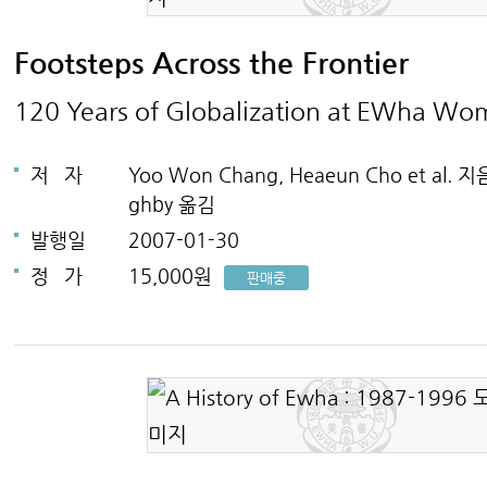
Footsteps Across the Frontier
120 Years of Globalization at EWha Wo
저
자
Yoo Won Chang, Heaeun Cho et al. 지음 
ghby 옮김
발행일
2007-01-30
정
가
15,000원
판매중