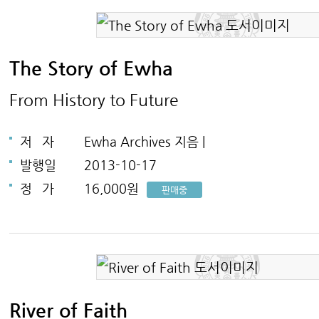
The Story of Ewha
From History to Future
저
자
Ewha Archives 지음 |
발행일
2013-10-17
정
가
16,000원
판매중
River of Faith