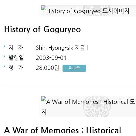
History of Goguryeo
저
자
Shin Hyong-sik 지음 |
발행일
2003-09-01
정
가
28,000원
판매중
A War of Memories : Historical